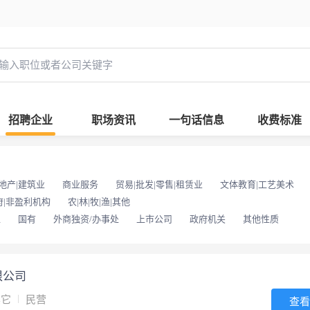
招聘企业
职场资讯
一句话信息
收费标准
地产|建筑业
商业服务
贸易|批发|零售|租赁业
文体教育|工艺美术
府|非盈利机构
农|林|牧|渔|其他
位
国有
外商独资/办事处
上市公司
政府机关
其他性质
限公司
其它
民营
查看