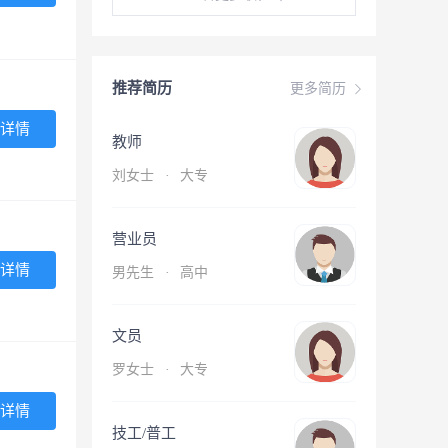
推荐简历
更多简历
详情
教师
刘女士
·
大专
营业员
详情
男先生
·
高中
文员
罗女士
·
大专
详情
技工/普工