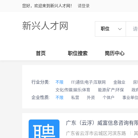
您好，欢迎来到新兴人才网！
请登录
新兴人才网
职位
首页
职位搜索
简历中心
行业分类:
不限
IT|通信|电子|互联网
金融业
房
文化|传媒|娱乐|体育
能源|矿产|环保
政
企业性质:
不限
私营
外资
个体户
事业单
广东（云浮）威富信息咨询有
广东省云浮市云城区河滨东路