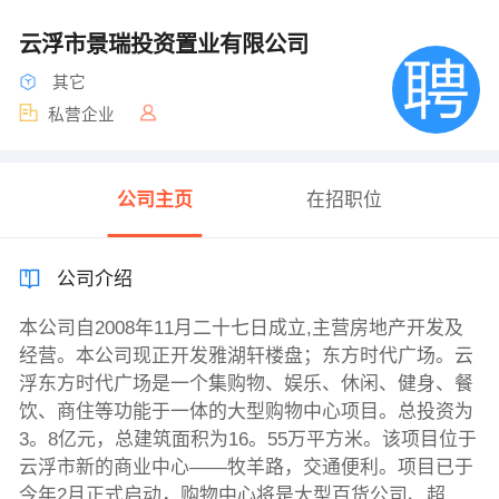
云浮市景瑞投资置业有限公司
其它
私营企业
公司主页
在招职位
公司介绍
本公司自2008年11月二十七日成立,主营房地产开发及
经营。本公司现正开发雅湖轩楼盘；东方时代广场。云
浮东方时代广场是一个集购物、娱乐、休闲、健身、餐
饮、商住等功能于一体的大型购物中心项目。总投资为
3。8亿元，总建筑面积为16。55万平方米。该项目位于
云浮市新的商业中心——牧羊路，交通便利。项目已于
今年2月正式启动，购物中心将是大型百货公司、超