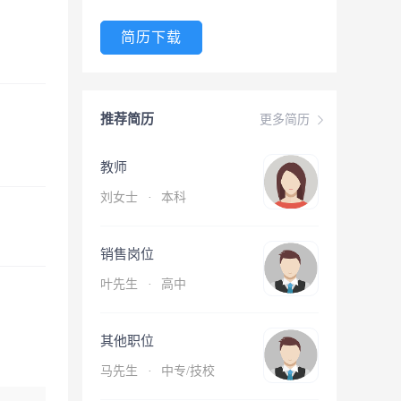
简历下载
推荐简历
更多简历
教师
刘女士
·
本科
销售岗位
叶先生
·
高中
其他职位
马先生
·
中专/技校