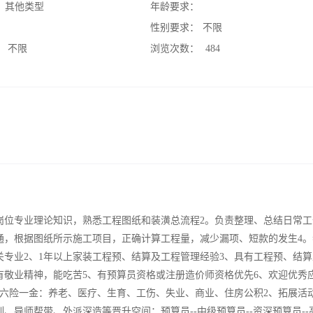
：
其他类型
年龄要求：
：
性别要求：
不限
：
不限
浏览次数：
484
岗位专业理论知识，熟悉工程图纸和装潢总流程2。负责整理、总结日常工
通，根据图纸所示施工项目，正确计算工程量，减少漏项、短款的发生4。
关专业2、1年以上家装工程预、结算及工程管理经验3、具有工程预、结
有敬业精神，能吃苦5、有预算员资格或注册造价师资格优先6、欢迎优秀
、六险一金：养老、医疗、生育、工伤、失业、商业、住房公积2、拓展活
、导师帮带、外派深造等晋升空间：预算员--中级预算员--资深预算员--